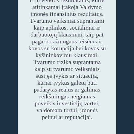
ir jų veiklos rezultatams, kurie
atitinkamai įtakoja Valdymo
įmonės finansinius rezultatus.
Tvarumo veiksniai suprantami
kaip aplinkos, socialiniai ir
darbuotojų klausimai, taip pat
pagarbos žmogaus teisėms ir
kovos su korupcija bei kovos su
kyšininkavimu klausimai.
Tvarumo rizika suprantama
kaip su tvarumo veiksniais
susijęs įvykis ar situacija,
kuriai įvykus galėtų būti
padarytas realus ar galimas
reikšmingas neigiamas
poveikis investicijų vertei,
valdomam turtui, įmonės
pelnui ar reputacijai.